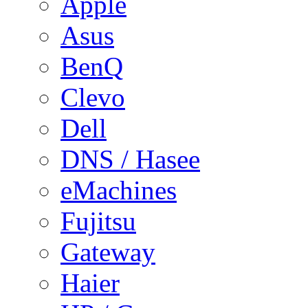
Apple
Asus
BenQ
Clevo
Dell
DNS / Hasee
eMachines
Fujitsu
Gateway
Haier