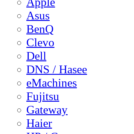
Apple
Asus
BenQ
Clevo
Dell
DNS / Hasee
eMachines
Fujitsu
Gateway
Haier