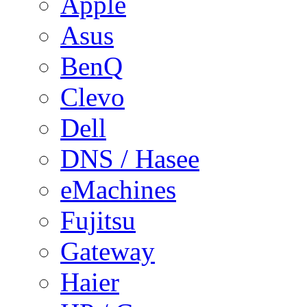
Apple
Asus
BenQ
Clevo
Dell
DNS / Hasee
eMachines
Fujitsu
Gateway
Haier