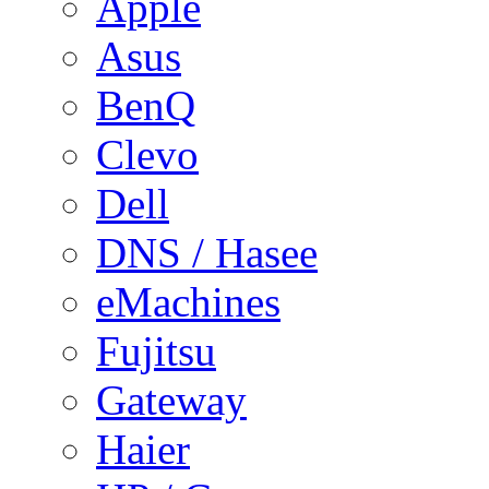
Apple
Asus
BenQ
Clevo
Dell
DNS / Hasee
eMachines
Fujitsu
Gateway
Haier