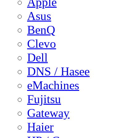
Apple
Asus
BenQ
Clevo
Dell
DNS / Hasee
eMachines
Fujitsu
Gateway
Haier