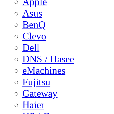
Apple
Asus
BenQ
Clevo
Dell
DNS / Hasee
eMachines
Fujitsu
Gateway
Haier