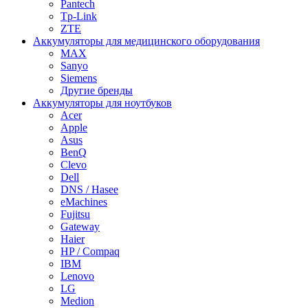
Pantech
Tp-Link
ZTE
Аккумуляторы для медицинского оборудования
MAX
Sanyo
Siemens
Другие бренды
Аккумуляторы для ноутбуков
Acer
Apple
Asus
BenQ
Clevo
Dell
DNS / Hasee
eMachines
Fujitsu
Gateway
Haier
HP / Compaq
IBM
Lenovo
LG
Medion