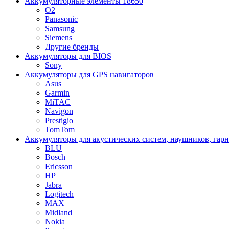
Аккумуляторные элементы 18650
O2
Panasonic
Samsung
Siemens
Другие бренды
Аккумуляторы для BIOS
Sony
Аккумуляторы для GPS навигаторов
Asus
Garmin
MiTAC
Navigon
Prestigio
TomTom
Аккумуляторы для акустических систем, наушников, гар
BLU
Bosch
Ericsson
HP
Jabra
Logitech
MAX
Midland
Nokia