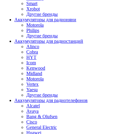
Smart
Xrobot
Другие бренды
Аккумуляторы для радионяни
Motorola
Philips
Другие бренды
Аккумуляторы для радиостанций
Alinco
Cobra
HYT
Icom
Kenwood
Midland
Motorola
Vertex
Yaesu
Другие бренды
Аккумуляторы для радиотелефонов
Alcatel
Avaya
Bang & Olufsen
Cisco
General Electric
Huawei