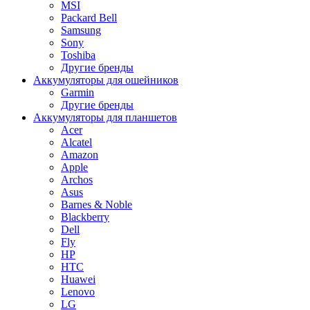
MSI
Packard Bell
Samsung
Sony
Toshiba
Другие бренды
Аккумуляторы для ошейников
Garmin
Другие бренды
Аккумуляторы для планшетов
Acer
Alcatel
Amazon
Apple
Archos
Asus
Barnes & Noble
Blackberry
Dell
Fly
HP
HTC
Huawei
Lenovo
LG