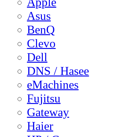
Apple
Asus
BenQ
Clevo
Dell
DNS / Hasee
eMachines
Fujitsu
Gateway
Haier