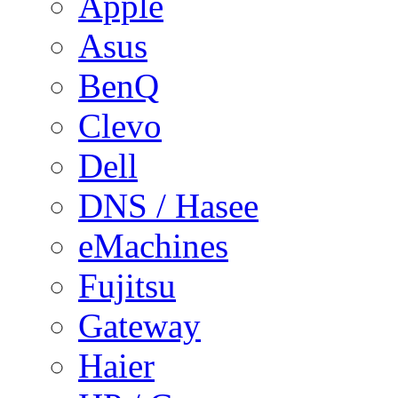
Apple
Asus
BenQ
Clevo
Dell
DNS / Hasee
eMachines
Fujitsu
Gateway
Haier