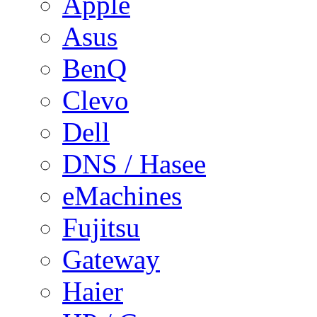
Apple
Asus
BenQ
Clevo
Dell
DNS / Hasee
eMachines
Fujitsu
Gateway
Haier