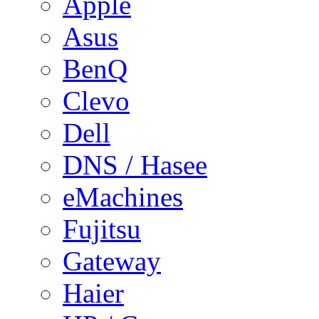
Apple
Asus
BenQ
Clevo
Dell
DNS / Hasee
eMachines
Fujitsu
Gateway
Haier