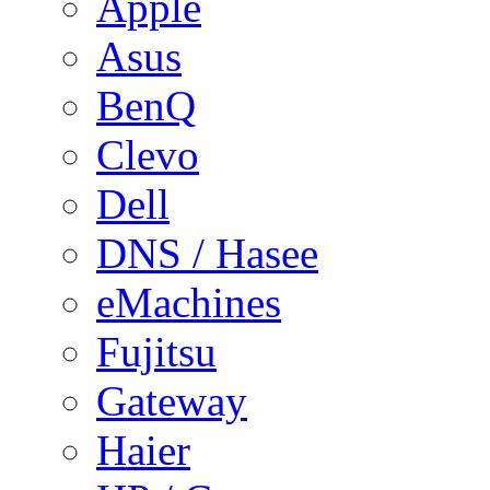
Apple
Asus
BenQ
Clevo
Dell
DNS / Hasee
eMachines
Fujitsu
Gateway
Haier