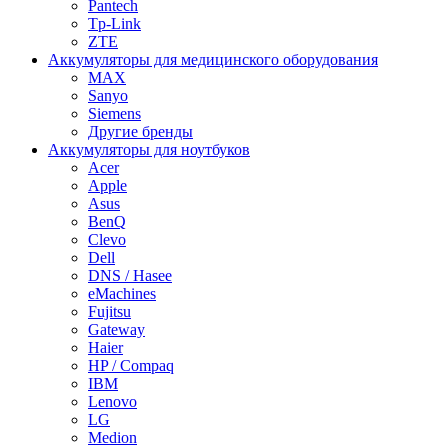
Pantech
Tp-Link
ZTE
Аккумуляторы для медицинского оборудования
MAX
Sanyo
Siemens
Другие бренды
Аккумуляторы для ноутбуков
Acer
Apple
Asus
BenQ
Clevo
Dell
DNS / Hasee
eMachines
Fujitsu
Gateway
Haier
HP / Compaq
IBM
Lenovo
LG
Medion