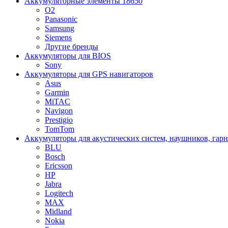
Аккумуляторные элементы 18650
O2
Panasonic
Samsung
Siemens
Другие бренды
Аккумуляторы для BIOS
Sony
Аккумуляторы для GPS навигаторов
Asus
Garmin
MiTAC
Navigon
Prestigio
TomTom
Аккумуляторы для акустических систем, наушников, гар
BLU
Bosch
Ericsson
HP
Jabra
Logitech
MAX
Midland
Nokia