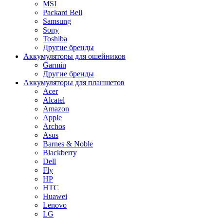
MSI
Packard Bell
Samsung
Sony
Toshiba
Другие бренды
Аккумуляторы для ошейников
Garmin
Другие бренды
Аккумуляторы для планшетов
Acer
Alcatel
Amazon
Apple
Archos
Asus
Barnes & Noble
Blackberry
Dell
Fly
HP
HTC
Huawei
Lenovo
LG