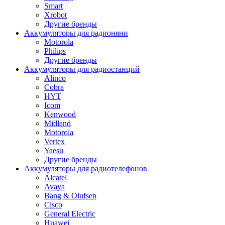
Smart
Xrobot
Другие бренды
Аккумуляторы для радионяни
Motorola
Philips
Другие бренды
Аккумуляторы для радиостанций
Alinco
Cobra
HYT
Icom
Kenwood
Midland
Motorola
Vertex
Yaesu
Другие бренды
Аккумуляторы для радиотелефонов
Alcatel
Avaya
Bang & Olufsen
Cisco
General Electric
Huawei