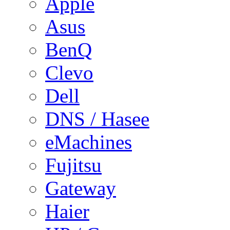
Apple
Asus
BenQ
Clevo
Dell
DNS / Hasee
eMachines
Fujitsu
Gateway
Haier