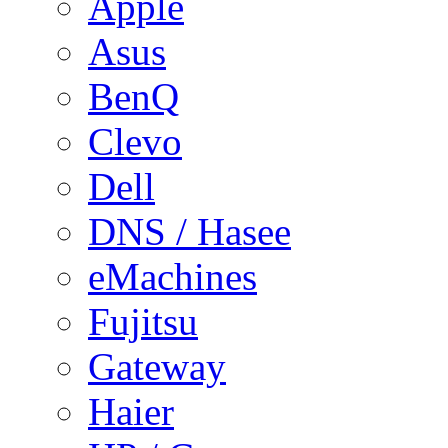
Apple
Asus
BenQ
Clevo
Dell
DNS / Hasee
eMachines
Fujitsu
Gateway
Haier