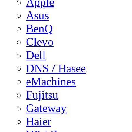
Apple
Asus
BenQ
Clevo
Dell
DNS / Hasee
eMachines
Fujitsu
Gateway
Haier