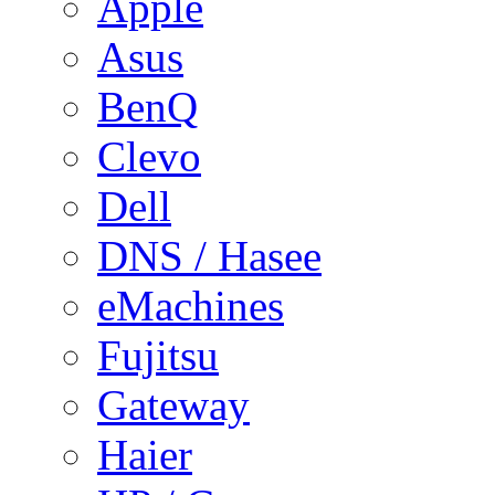
Apple
Asus
BenQ
Clevo
Dell
DNS / Hasee
eMachines
Fujitsu
Gateway
Haier