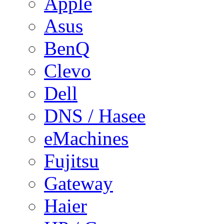
Apple
Asus
BenQ
Clevo
Dell
DNS / Hasee
eMachines
Fujitsu
Gateway
Haier