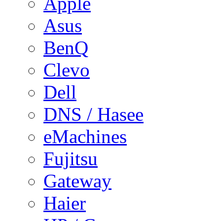
Apple
Asus
BenQ
Clevo
Dell
DNS / Hasee
eMachines
Fujitsu
Gateway
Haier