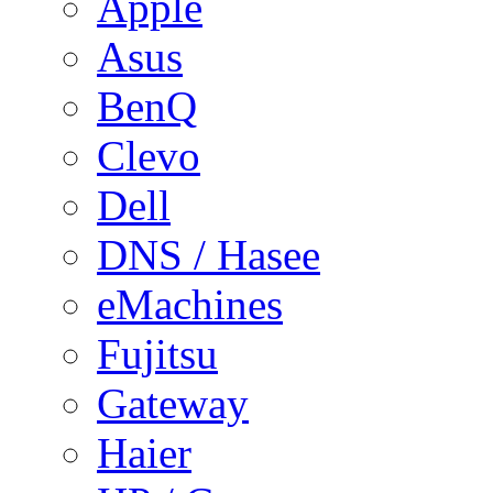
Apple
Asus
BenQ
Clevo
Dell
DNS / Hasee
eMachines
Fujitsu
Gateway
Haier