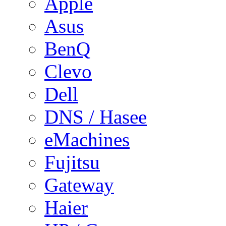
Apple
Asus
BenQ
Clevo
Dell
DNS / Hasee
eMachines
Fujitsu
Gateway
Haier