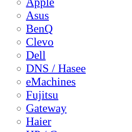
Apple
Asus
BenQ
Clevo
Dell
DNS / Hasee
eMachines
Fujitsu
Gateway
Haier