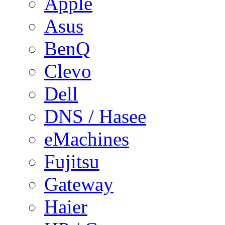
Apple
Asus
BenQ
Clevo
Dell
DNS / Hasee
eMachines
Fujitsu
Gateway
Haier