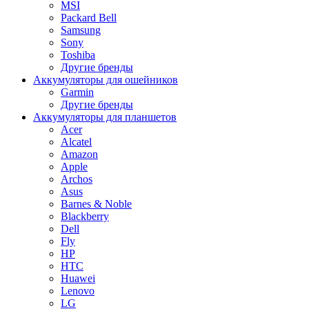
MSI
Packard Bell
Samsung
Sony
Toshiba
Другие бренды
Аккумуляторы для ошейников
Garmin
Другие бренды
Аккумуляторы для планшетов
Acer
Alcatel
Amazon
Apple
Archos
Asus
Barnes & Noble
Blackberry
Dell
Fly
HP
HTC
Huawei
Lenovo
LG