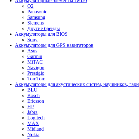
Аккумуляторные элементы 18650
O2
Panasonic
Samsung
Siemens
Другие бренды
Аккумуляторы для BIOS
Sony
Аккумуляторы для GPS навигаторов
Asus
Garmin
MiTAC
Navigon
Prestigio
TomTom
Аккумуляторы для акустических систем, наушников, гар
BLU
Bosch
Ericsson
HP
Jabra
Logitech
MAX
Midland
Nokia