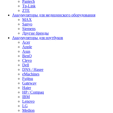
Pantech
Tp-Link
ZTE
Аккумуляторы для медицинского оборудования
MAX
Sanyo
Siemens
Другие бренды
Аккумуляторы для ноутбуков
Acer
Apple
Asus
BenQ
Clevo
Dell
DNS / Hasee
eMachines
Fujitsu
Gateway
Haier
HP / Compaq
IBM
Lenovo
LG
Medion