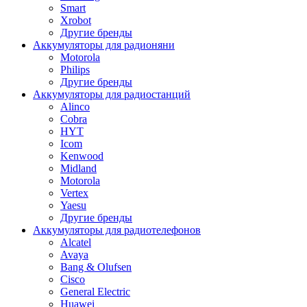
Smart
Xrobot
Другие бренды
Аккумуляторы для радионяни
Motorola
Philips
Другие бренды
Аккумуляторы для радиостанций
Alinco
Cobra
HYT
Icom
Kenwood
Midland
Motorola
Vertex
Yaesu
Другие бренды
Аккумуляторы для радиотелефонов
Alcatel
Avaya
Bang & Olufsen
Cisco
General Electric
Huawei