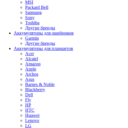
MSI
Packard Bell
Samsung
Sony
Toshiba
Другие бренды
Аккумуляторы для ошейников
Garmin
Другие бренды
Аккумуляторы для планшетов
Acer
Alcatel
Amazon
Apple
Archos
Asus
Barnes & Noble
Blackberry
Dell
Fly
HP
HTC
Huawei
Lenovo
LG