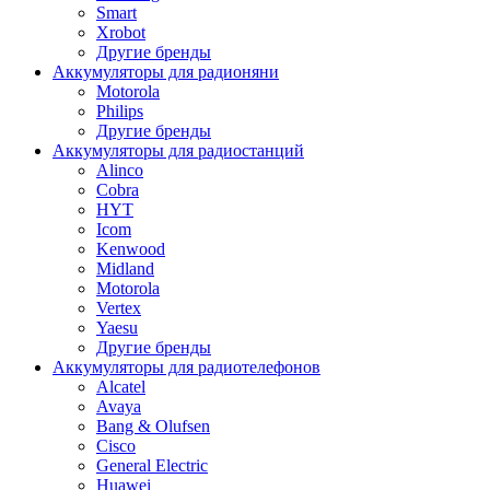
Smart
Xrobot
Другие бренды
Аккумуляторы для радионяни
Motorola
Philips
Другие бренды
Аккумуляторы для радиостанций
Alinco
Cobra
HYT
Icom
Kenwood
Midland
Motorola
Vertex
Yaesu
Другие бренды
Аккумуляторы для радиотелефонов
Alcatel
Avaya
Bang & Olufsen
Cisco
General Electric
Huawei