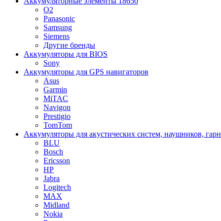
Аккумуляторные элементы 18650
O2
Panasonic
Samsung
Siemens
Другие бренды
Аккумуляторы для BIOS
Sony
Аккумуляторы для GPS навигаторов
Asus
Garmin
MiTAC
Navigon
Prestigio
TomTom
Аккумуляторы для акустических систем, наушников, гар
BLU
Bosch
Ericsson
HP
Jabra
Logitech
MAX
Midland
Nokia