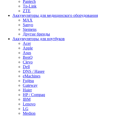
Pantech
Tp-Link
ZTE
Аккумуляторы для медицинского оборудования
MAX
Sanyo
Siemens
Другие бренды
Аккумуляторы для ноутбуков
Acer
Apple
Asus
BenQ
Clevo
Dell
DNS / Hasee
eMachines
Fujitsu
Gateway
Haier
HP / Compaq
IBM
Lenovo
LG
Medion