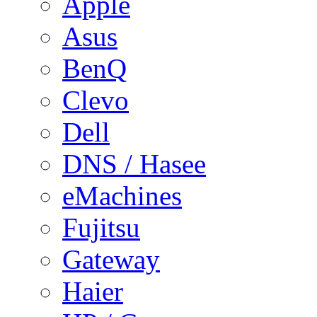
Apple
Asus
BenQ
Clevo
Dell
DNS / Hasee
eMachines
Fujitsu
Gateway
Haier