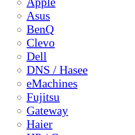
Apple
Asus
BenQ
Clevo
Dell
DNS / Hasee
eMachines
Fujitsu
Gateway
Haier