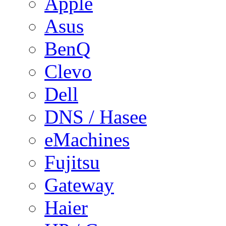
Apple
Asus
BenQ
Clevo
Dell
DNS / Hasee
eMachines
Fujitsu
Gateway
Haier