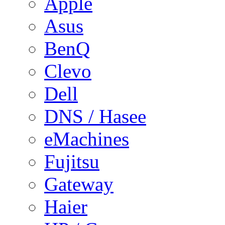
Apple
Asus
BenQ
Clevo
Dell
DNS / Hasee
eMachines
Fujitsu
Gateway
Haier