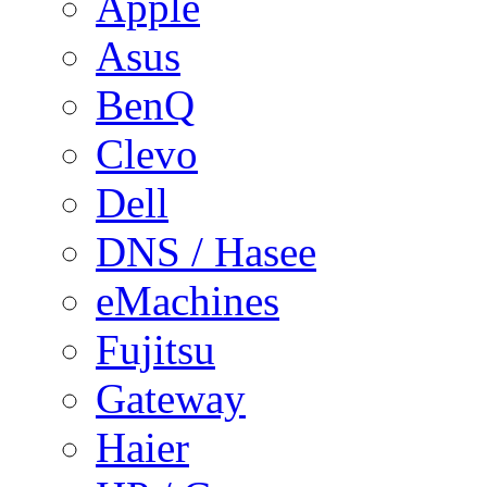
Apple
Asus
BenQ
Clevo
Dell
DNS / Hasee
eMachines
Fujitsu
Gateway
Haier