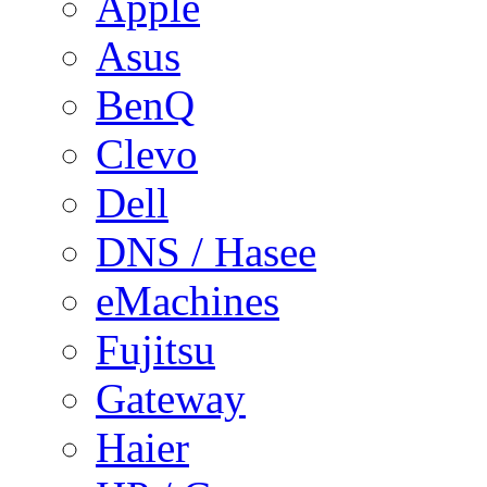
Apple
Asus
BenQ
Clevo
Dell
DNS / Hasee
eMachines
Fujitsu
Gateway
Haier