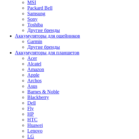
MSI
Packard Bell
Samsung
Sony
Toshiba
Другие бренды
Аккумуляторы для ошейников
Garmin
Другие бренды
Аккумуляторы для планшетов
Acer
Alcatel
Amazon
Apple
Archos
Asus
Barnes & Noble
Blackberry
Dell
Fly
HP
HTC
Huawei
Lenovo
LG