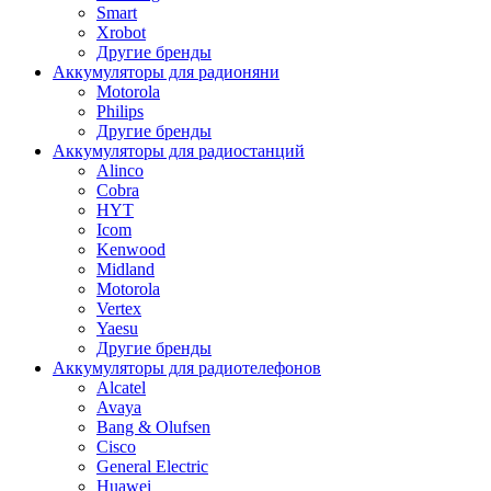
Smart
Xrobot
Другие бренды
Аккумуляторы для радионяни
Motorola
Philips
Другие бренды
Аккумуляторы для радиостанций
Alinco
Cobra
HYT
Icom
Kenwood
Midland
Motorola
Vertex
Yaesu
Другие бренды
Аккумуляторы для радиотелефонов
Alcatel
Avaya
Bang & Olufsen
Cisco
General Electric
Huawei