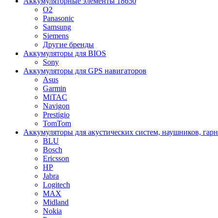
Аккумуляторные элементы 18650
O2
Panasonic
Samsung
Siemens
Другие бренды
Аккумуляторы для BIOS
Sony
Аккумуляторы для GPS навигаторов
Asus
Garmin
MiTAC
Navigon
Prestigio
TomTom
Аккумуляторы для акустических систем, наушников, гар
BLU
Bosch
Ericsson
HP
Jabra
Logitech
MAX
Midland
Nokia