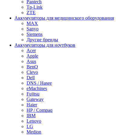
Pantech
Tp-Link
ZTE
Аккумуляторы для медицинского оборудования
MAX
Sanyo
Siemens
Другие бренды
Аккумуляторы для ноутбуков
Acer
Apple
Asus
BenQ
Clevo
Dell
DNS / Hasee
eMachines
Fujitsu
Gateway
Haier
HP / Compaq
IBM
Lenovo
LG
Medion