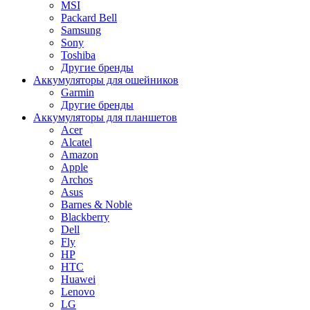
MSI
Packard Bell
Samsung
Sony
Toshiba
Другие бренды
Аккумуляторы для ошейников
Garmin
Другие бренды
Аккумуляторы для планшетов
Acer
Alcatel
Amazon
Apple
Archos
Asus
Barnes & Noble
Blackberry
Dell
Fly
HP
HTC
Huawei
Lenovo
LG