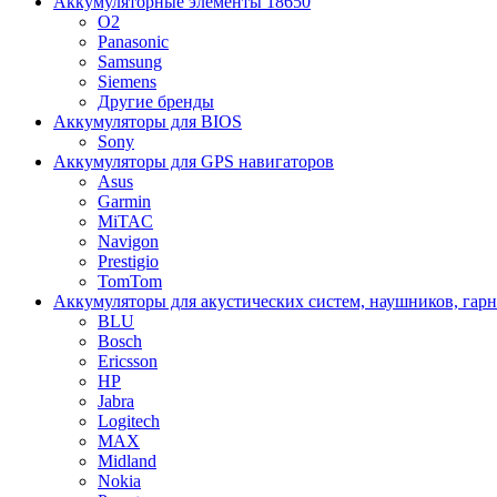
Аккумуляторные элементы 18650
O2
Panasonic
Samsung
Siemens
Другие бренды
Аккумуляторы для BIOS
Sony
Аккумуляторы для GPS навигаторов
Asus
Garmin
MiTAC
Navigon
Prestigio
TomTom
Аккумуляторы для акустических систем, наушников, гар
BLU
Bosch
Ericsson
HP
Jabra
Logitech
MAX
Midland
Nokia