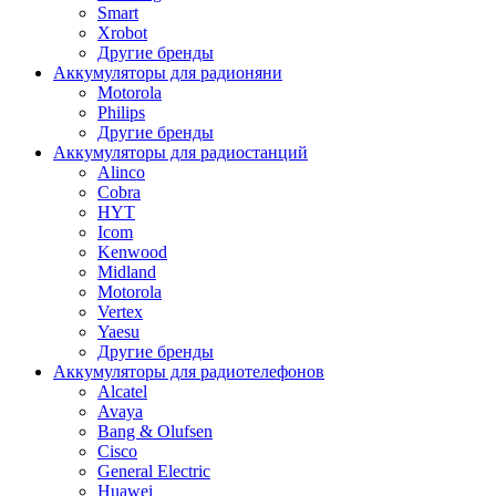
Smart
Xrobot
Другие бренды
Аккумуляторы для радионяни
Motorola
Philips
Другие бренды
Аккумуляторы для радиостанций
Alinco
Cobra
HYT
Icom
Kenwood
Midland
Motorola
Vertex
Yaesu
Другие бренды
Аккумуляторы для радиотелефонов
Alcatel
Avaya
Bang & Olufsen
Cisco
General Electric
Huawei