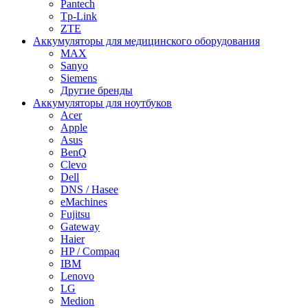
Pantech
Tp-Link
ZTE
Аккумуляторы для медицинского оборудования
MAX
Sanyo
Siemens
Другие бренды
Аккумуляторы для ноутбуков
Acer
Apple
Asus
BenQ
Clevo
Dell
DNS / Hasee
eMachines
Fujitsu
Gateway
Haier
HP / Compaq
IBM
Lenovo
LG
Medion