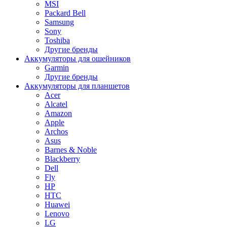
MSI
Packard Bell
Samsung
Sony
Toshiba
Другие бренды
Аккумуляторы для ошейников
Garmin
Другие бренды
Аккумуляторы для планшетов
Acer
Alcatel
Amazon
Apple
Archos
Asus
Barnes & Noble
Blackberry
Dell
Fly
HP
HTC
Huawei
Lenovo
LG