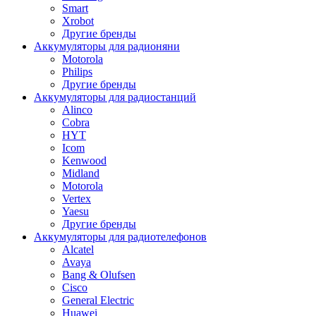
Smart
Xrobot
Другие бренды
Аккумуляторы для радионяни
Motorola
Philips
Другие бренды
Аккумуляторы для радиостанций
Alinco
Cobra
HYT
Icom
Kenwood
Midland
Motorola
Vertex
Yaesu
Другие бренды
Аккумуляторы для радиотелефонов
Alcatel
Avaya
Bang & Olufsen
Cisco
General Electric
Huawei