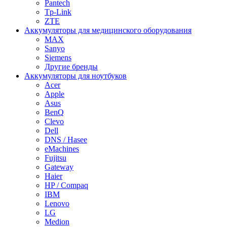
Pantech
Tp-Link
ZTE
Аккумуляторы для медицинского оборудования
MAX
Sanyo
Siemens
Другие бренды
Аккумуляторы для ноутбуков
Acer
Apple
Asus
BenQ
Clevo
Dell
DNS / Hasee
eMachines
Fujitsu
Gateway
Haier
HP / Compaq
IBM
Lenovo
LG
Medion