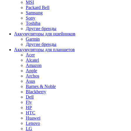
MSI
Packard Bell
Samsung
Sony
Toshiba
Другие бренды
Аккумуляторы для ошейников
Garmin
Другие бренды
Аккумуляторы для планшетов
Acer
Alcatel
Amazon
Apple
Archos
Asus
Barnes & Noble
Blackberry
Dell
Fly
HP
HTC
Huawei
Lenovo
LG