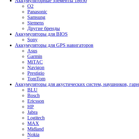
Аккумуляторные элементы 18650
O2
Panasonic
Samsung
Siemens
Другие бренды
Аккумуляторы для BIOS
Sony
Аккумуляторы для GPS навигаторов
Asus
Garmin
MiTAC
Navigon
Prestigio
TomTom
Аккумуляторы для акустических систем, наушников, гар
BLU
Bosch
Ericsson
HP
Jabra
Logitech
MAX
Midland
Nokia