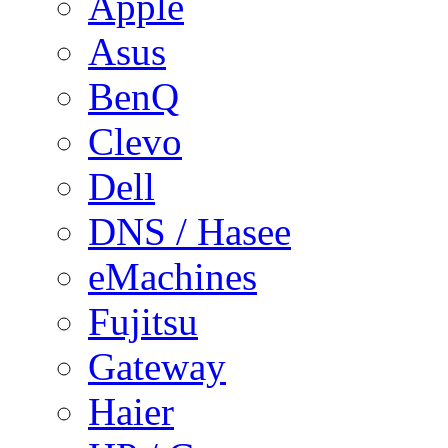
Apple
Asus
BenQ
Clevo
Dell
DNS / Hasee
eMachines
Fujitsu
Gateway
Haier