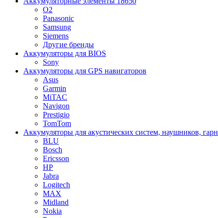
Аккумуляторные элементы 18650
O2
Panasonic
Samsung
Siemens
Другие бренды
Аккумуляторы для BIOS
Sony
Аккумуляторы для GPS навигаторов
Asus
Garmin
MiTAC
Navigon
Prestigio
TomTom
Аккумуляторы для акустических систем, наушников, гар
BLU
Bosch
Ericsson
HP
Jabra
Logitech
MAX
Midland
Nokia