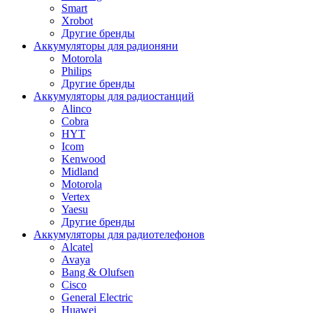
Smart
Xrobot
Другие бренды
Аккумуляторы для радионяни
Motorola
Philips
Другие бренды
Аккумуляторы для радиостанций
Alinco
Cobra
HYT
Icom
Kenwood
Midland
Motorola
Vertex
Yaesu
Другие бренды
Аккумуляторы для радиотелефонов
Alcatel
Avaya
Bang & Olufsen
Cisco
General Electric
Huawei