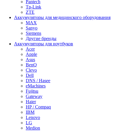
Pantech
Tp-Link
ZTE
Аккумуляторы для медицинского оборудования
MAX
Sanyo
Siemens
Другие бренды
Аккумуляторы для ноутбуков
Acer
Apple
Asus
BenQ
Clevo
Dell
DNS / Hasee
eMachines
Fujitsu
Gateway
Haier
HP / Compaq
IBM
Lenovo
LG
Medion