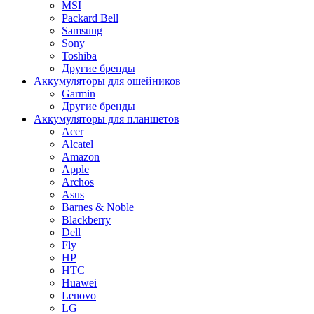
MSI
Packard Bell
Samsung
Sony
Toshiba
Другие бренды
Аккумуляторы для ошейников
Garmin
Другие бренды
Аккумуляторы для планшетов
Acer
Alcatel
Amazon
Apple
Archos
Asus
Barnes & Noble
Blackberry
Dell
Fly
HP
HTC
Huawei
Lenovo
LG