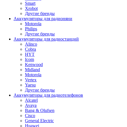
Smart
Xrobot
Другие бренды
Аккумуляторы для радионяни
Motorola
Philips
Другие бренды
Аккумуляторы для радиостанций
Alinco
Cobra
HYT
Icom
Kenwood
Midland
Motorola
Vertex
Yaesu
Другие бренды
Аккумуляторы для радиотелефонов
Alcatel
Avaya
Bang & Olufsen
Cisco
General Electric
Huawei