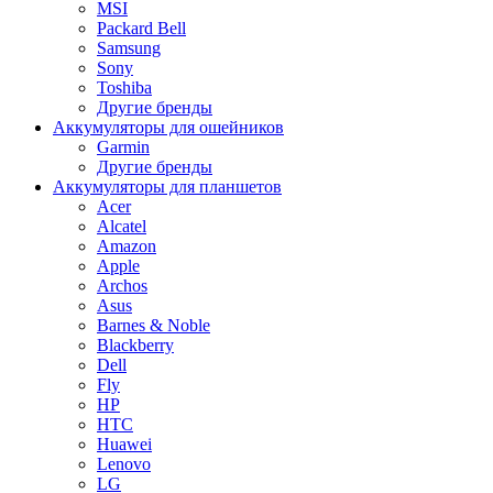
MSI
Packard Bell
Samsung
Sony
Toshiba
Другие бренды
Аккумуляторы для ошейников
Garmin
Другие бренды
Аккумуляторы для планшетов
Acer
Alcatel
Amazon
Apple
Archos
Asus
Barnes & Noble
Blackberry
Dell
Fly
HP
HTC
Huawei
Lenovo
LG