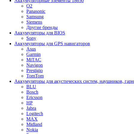
Аккумуляторные элементы 18650
O2
Panasonic
Samsung
Siemens
Другие бренды
Аккумуляторы для BIOS
Sony
Аккумуляторы для GPS навигаторов
Asus
Garmin
MiTAC
Navigon
Prestigio
TomTom
Аккумуляторы для акустических систем, наушников, гар
BLU
Bosch
Ericsson
HP
Jabra
Logitech
MAX
Midland
Nokia