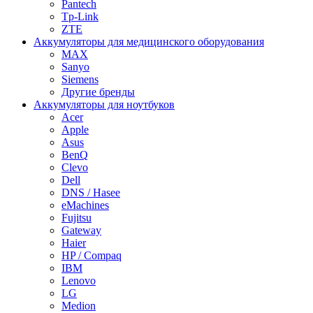
Pantech
Tp-Link
ZTE
Аккумуляторы для медицинского оборудования
MAX
Sanyo
Siemens
Другие бренды
Аккумуляторы для ноутбуков
Acer
Apple
Asus
BenQ
Clevo
Dell
DNS / Hasee
eMachines
Fujitsu
Gateway
Haier
HP / Compaq
IBM
Lenovo
LG
Medion