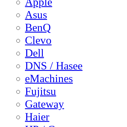
Apple
Asus
BenQ
Clevo
Dell
DNS / Hasee
eMachines
Fujitsu
Gateway
Haier