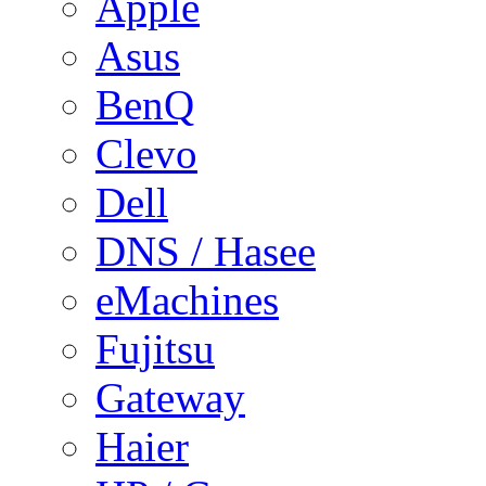
Apple
Asus
BenQ
Clevo
Dell
DNS / Hasee
eMachines
Fujitsu
Gateway
Haier