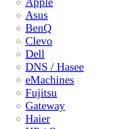
Apple
Asus
BenQ
Clevo
Dell
DNS / Hasee
eMachines
Fujitsu
Gateway
Haier